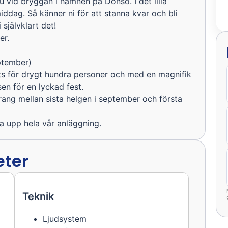
vid bryggan i hamnen på Donsö. I det lilla
iddag. Så känner ni för att stanna kvar och bli
 självklart det!
er.
eptember)
ts för drygt hundra personer och med en magnifik
en för en lyckad fest.
rang mellan sista helgen i september och första
a upp hela vår anläggning.
eter
Teknik
Ljudsystem