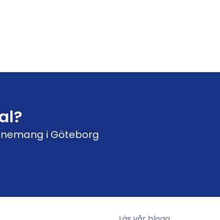
al?
evenemang i Göteborg
Läs vår blogg