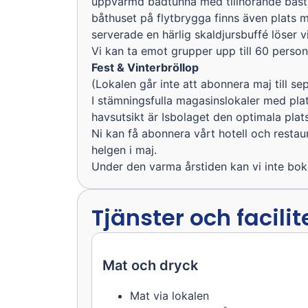
uppvärmd badtunna med tillhörande bastu 
båthuset på flytbrygga finns även plats m
serverade en härlig skaldjursbuffé löser vi
Vi kan ta emot grupper upp till 60 person
Fest & Vinterbröllop
(Lokalen går inte att abonnera maj till s
I stämningsfulla magasinslokaler med pla
havsutsikt är Isbolaget den optimala plats
Ni kan få abonnera vårt hotell och restau
helgen i maj.
Under den varma årstiden kan vi inte bok
Tjänster och facilit
Mat och dryck
Mat via lokalen