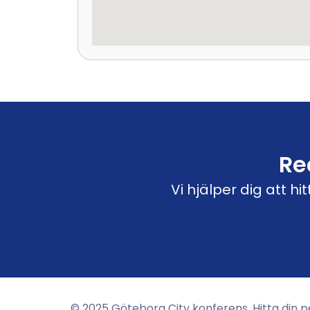
Re
Vi hjälper dig att 
© 2025 Göteborg City konferens. Hitta din p