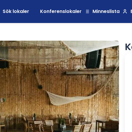
Sök lokaler
Konferenslokaler
Minneslista
K